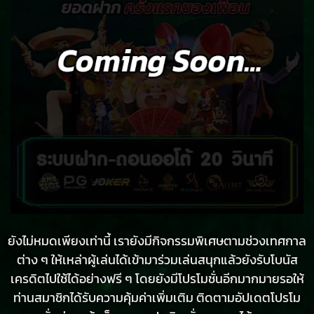
ยังไม่หมดเพียงเท่านี้ เรายังมีกิจกรรมพิเศษตามช่วงเทศกาล
ต่าง ๆ ให้เหล่าผู้เล่นได้เข้ามาร่วมเล่นสนุกแล้วยังรับโบนัส
เครดิตไปใช้ได้อย่างฟรี ๆ โดยยังมีโปรโมชั่นอีกมากมายรอให้
ท่านสมาชิกได้รับความคุ้มค่าเพิ่มเติม ติดตามอัปเดตโปรโม